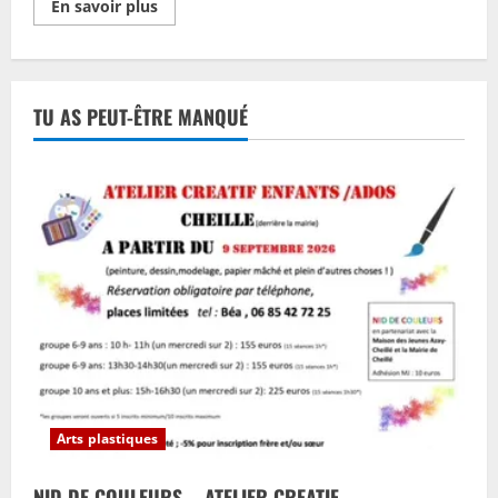
En
En savoir plus
savoir
plus
sur
Spécial
:
L’étrange
TU AS PEUT-ÊTRE MANQUÉ
noël
de
monsieur
Jacques
Arts plastiques
NID DE COULEURS – ATELIER CREATIF