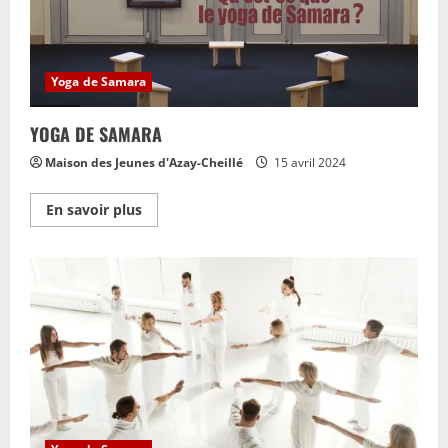
Yoga de Samara
YOGA DE SAMARA
Maison des Jeunes d'Azay-Cheillé
15 avril 2024
En
En savoir plus
savoir
plus
sur
YOGA
DE
SAMARA