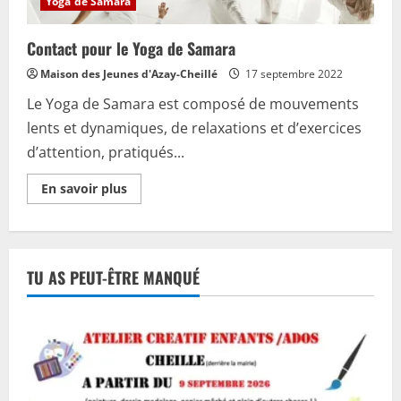
Yoga de Samara
Contact pour le Yoga de Samara
Maison des Jeunes d'Azay-Cheillé
17 septembre 2022
Le Yoga de Samara est composé de mouvements
lents et dynamiques, de relaxations et d’exercices
d’attention, pratiqués...
En
En savoir plus
savoir
plus
sur
Contact
pour
le
TU AS PEUT-ÊTRE MANQUÉ
Yoga
de
Samara