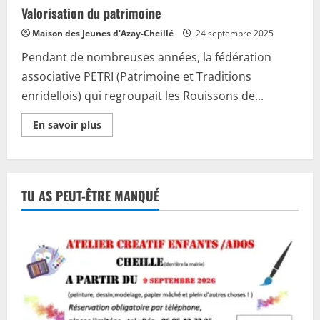
Valorisation du patrimoine
Maison des Jeunes d'Azay-Cheillé
24 septembre 2025
Pendant de nombreuses années, la fédération
associative PETRI (Patrimoine et Traditions
enridellois) qui regroupait les Rouissons de...
En
En savoir plus
savoir
plus
sur
Valorisation
du
patrimoine
TU AS PEUT-ÊTRE MANQUÉ