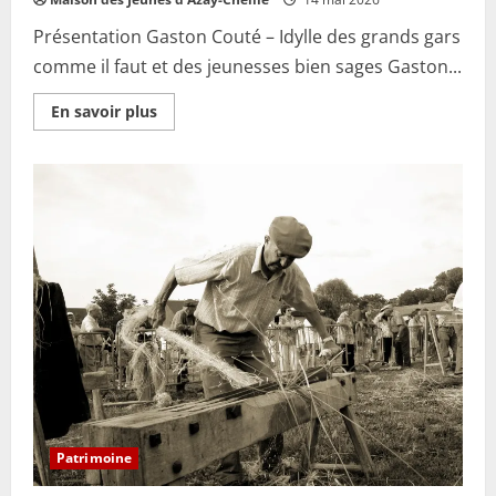
Présentation Gaston Couté – Idylle des grands gars
comme il faut et des jeunesses bien sages Gaston...
En
En savoir plus
savoir
plus
sur
Gaston
Couté
avec
la
voix
de
Michel
Verdier
et
la
musique
de
Serge
Rigolet
Patrimoine