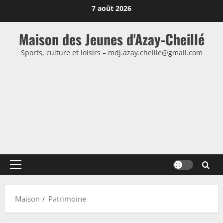
Passer
7 août 2026
au
contenu
Maison des Jeunes d'Azay-Cheillé
Sports, culture et loisirs – mdj.azay.cheille@gmail.com
Menu
principal
Maison
Patrimoine