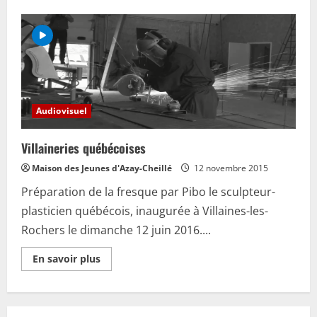
sur
L’accessibilité
à
Azay-
le-
Rideau
Audiovisuel
Villaineries québécoises
Maison des Jeunes d'Azay-Cheillé
12 novembre 2015
Préparation de la fresque par Pibo le sculpteur-
plasticien québécois, inaugurée à Villaines-les-
Rochers le dimanche 12 juin 2016....
En
En savoir plus
savoir
plus
sur
Villaineries
québécoises