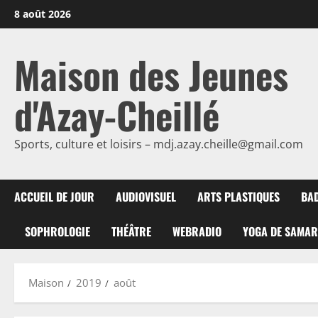
Passer
8 août 2026
au
contenu
Maison des Jeunes
d'Azay-Cheillé
Sports, culture et loisirs – mdj.azay.cheille@gmail.com
ACCUEIL DE JOUR
AUDIOVISUEL
ARTS PLASTIQUES
BA
SOPHROLOGIE
THÉÂTRE
WEBRADIO
YOGA DE SAMA
Maison
2019
août