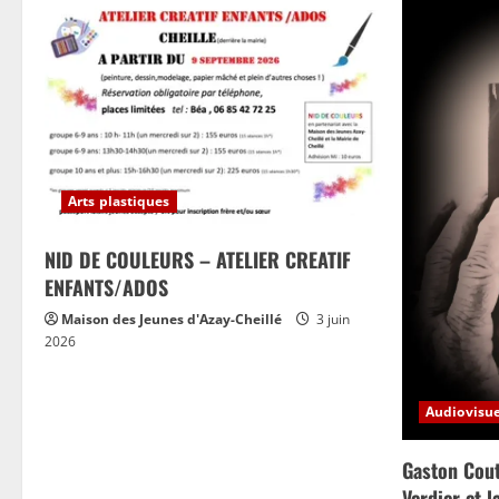
Arts plastiques
NID DE COULEURS – ATELIER CREATIF
ENFANTS/ADOS
Maison des Jeunes d'Azay-Cheillé
3 juin
2026
Audiovisue
Gaston Cout
Verdier et 