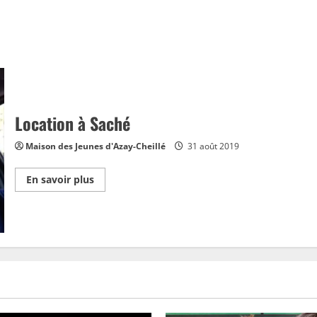
Location à Saché
Maison des Jeunes d'Azay-Cheillé
31 août 2019
En
En savoir plus
savoir
plus
sur
Location
à
Saché