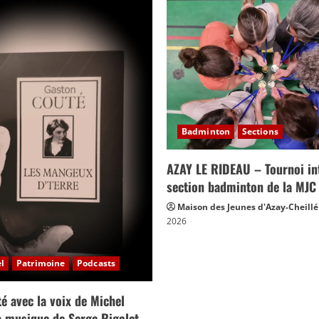
Badminton
Sections
AZAY LE RIDEAU – Tournoi int
section badminton de la MJC
Maison des Jeunes d'Azay-Cheillé
2026
l
Patrimoine
Podcasts
é avec la voix de Michel
la musique de Serge Rigolet