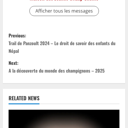
Afficher tous les messages
P
Previous:
o
Trail de Panzoult 2024 – Le droit de savoir des enfants du
Népal
s
Next:
t
A la découverte du monde des champignons – 2025
n
a
RELATED NEWS
v
i