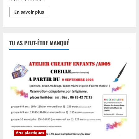
En
En savoir plus
savoir
plus
sur
Trail
de
Panzoult
TU AS PEUT-ÊTRE MANQUÉ
2024
–
Le
droit
de
savoir
des
enfants
du
Népal
Arts plastiques