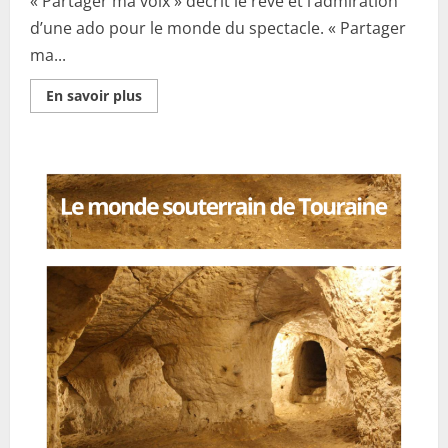
« Partager ma voix » décrit le rêve et l’admiration
d’une ado pour le monde du spectacle. « Partager
ma...
En
En savoir plus
savoir
plus
sur
Partager
ma
voix
(Remix)