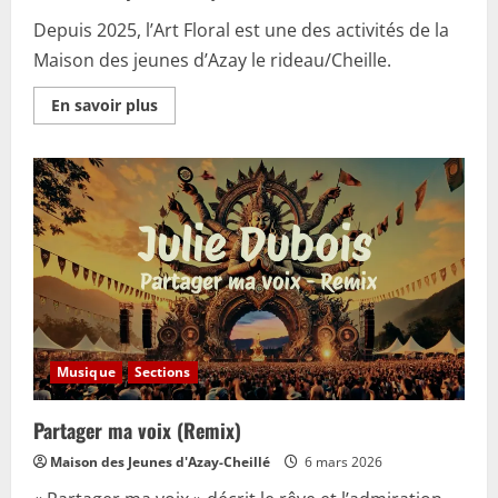
Depuis 2025, l’Art Floral est une des activités de la
Maison des jeunes d’Azay le rideau/Cheille.
En
En savoir plus
savoir
plus
sur
ART
FLORAL
Musique
Sections
Partager ma voix (Remix)
Maison des Jeunes d'Azay-Cheillé
6 mars 2026