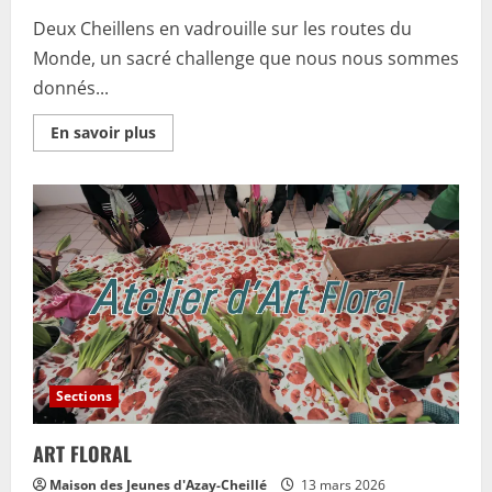
Deux Cheillens en vadrouille sur les routes du
Monde, un sacré challenge que nous nous sommes
donnés...
En
En savoir plus
savoir
plus
sur
Le
monde
est
à
nous
Sections
ART FLORAL
Maison des Jeunes d'Azay-Cheillé
13 mars 2026