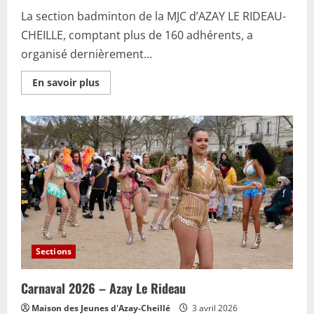
La section badminton de la MJC d’AZAY LE RIDEAU-
CHEILLE, comptant plus de 160 adhérents, a
organisé dernièrement...
En
En savoir plus
savoir
plus
sur
AZAY
LE
RIDEAU
–
Tournoi
interne
de
la
section
badminton
de
la
MJC
Sections
Carnaval 2026 – Azay Le Rideau
Maison des Jeunes d'Azay-Cheillé
3 avril 2026