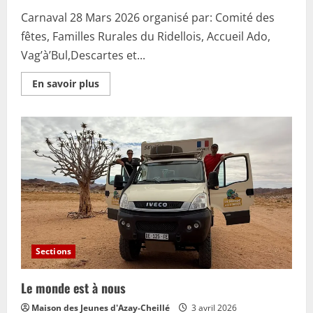
Carnaval 28 Mars 2026 organisé par: Comité des
fêtes, Familles Rurales du Ridellois, Accueil Ado,
Vag’à’Bul,Descartes et...
En
En savoir plus
savoir
plus
sur
Carnaval
2026
–
Azay
Le
Rideau
Sections
Le monde est à nous
Maison des Jeunes d'Azay-Cheillé
3 avril 2026