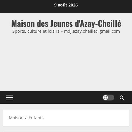
Passer
9 août 2026
au
contenu
Maison des Jeunes d'Azay-Cheillé
Sports, culture et loisirs – mdj.azay.cheille@gmail.com
Menu
principal
Maison
Enfants