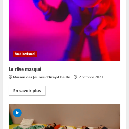
Audiovisuel
Le rêve masqué
Maison des Jeunes d'Azay-Cheillé
2 octobre 2023
En
En savoir plus
savoir
plus
sur
Le
rêve
masqué