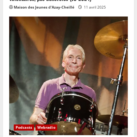
o
Maison des Jeunes d'Azay-Cheillé
11 avril 2025
n
Podcasts
Webradio