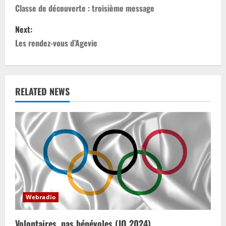
o
Classe de découverte : troisième message
s
Next:
Les rendez-vous d’Agevie
t
n
a
RELATED NEWS
v
i
g
a
t
Webradio
i
Volontaires, pas bénévoles (JO 2024)