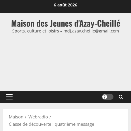
Passer
6 août 2026
au
contenu
Maison des Jeunes d'Azay-Cheillé
Sports, culture et loisirs – mdj.azay.cheille@gmail.com
Menu
principal
Maison
Webradio
Classe de découverte : quatrième message