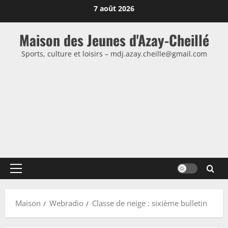
Passer
7 août 2026
au
contenu
Maison des Jeunes d'Azay-Cheillé
Sports, culture et loisirs – mdj.azay.cheille@gmail.com
Menu
principal
Maison
Webradio
Classe de neige : sixième bulletin