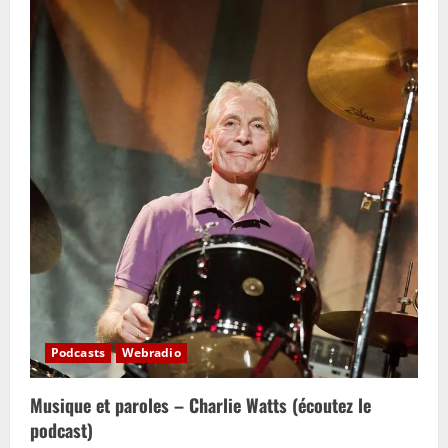
n
Podcasts
Webradio
Musique et paroles – Charlie Watts (écoutez le
podcast)