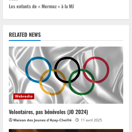
s
Les enfants de « Mermoz » à la MJ
t
n
a
RELATED NEWS
v
i
g
a
t
Webradio
i
Volontaires, pas bénévoles (JO 2024)
o
Maison des Jeunes d'Azay-Cheillé
11 avril 2025