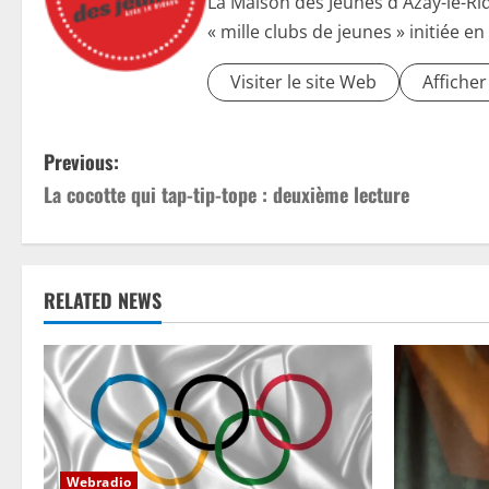
La Maison des Jeunes d'Azay-le-Ri
« mille clubs de jeunes » initiée en
Visiter le site Web
Affiche
P
Previous:
La cocotte qui tap-tip-tope : deuxième lecture
o
s
t
RELATED NEWS
n
a
v
i
Webradio