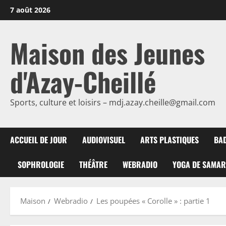
Passer
7 août 2026
au
contenu
Maison des Jeunes
d'Azay-Cheillé
Sports, culture et loisirs – mdj.azay.cheille@gmail.com
ACCUEIL DE JOUR
AUDIOVISUEL
ARTS PLASTIQUES
BA
SOPHROLOGIE
THÉÂTRE
WEBRADIO
YOGA DE SAMA
Maison
Webradio
Les poupées « Corolle » : partie 1