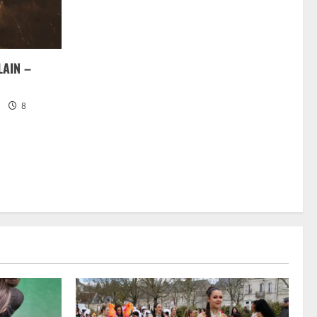
LAIN –
8