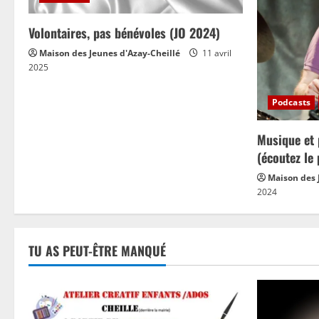
g
Volontaires, pas bénévoles (JO 2024)
a
Maison des Jeunes d'Azay-Cheillé
11 avril
2025
t
Podcasts
i
Musique et 
o
(écoutez le
n
Maison des 
2024
TU AS PEUT-ÊTRE MANQUÉ