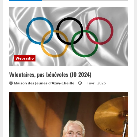
v
i
g
a
t
Webradio
i
Volontaires, pas bénévoles (JO 2024)
o
Maison des Jeunes d'Azay-Cheillé
11 avril 2025
n