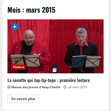
Mois :
mars 2015
Théâtre
La cocotte qui tap-tip-tope : première lecture
Maison des Jeunes d'Azay-Cheillé
28 mars 2015
En
En savoir plus
savoir
plus
sur