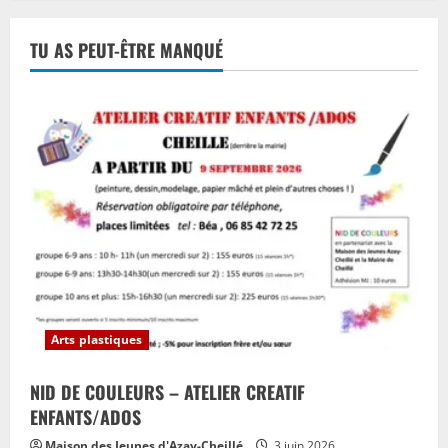
La
cocotte
qui
TU AS PEUT-ÊTRE MANQUÉ
tap-
tip-
tope
:
première
lecture
Arts plastiques
NID DE COULEURS – ATELIER CREATIF
ENFANTS/ADOS
Maison des Jeunes d'Azay-Cheillé
3 juin 2026