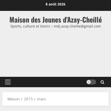
Passer
8 août 2026
au
contenu
Maison des Jeunes d'Azay-Cheillé
Sports, culture et loisirs – mdj.azay.cheille@gmail.com
Menu
principal
Maison
2015
mars