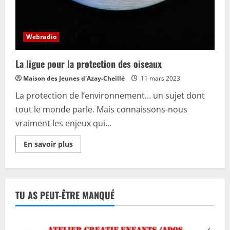
Webradio
La ligue pour la protection des oiseaux
Maison des Jeunes d'Azay-Cheillé
11 mars 2023
La protection de l’environnement… un sujet dont
tout le monde parle. Mais connaissons-nous
vraiment les enjeux qui...
En
En savoir plus
savoir
plus
sur
La
ligue
pour
TU AS PEUT-ÊTRE MANQUÉ
la
protection
des
oiseaux