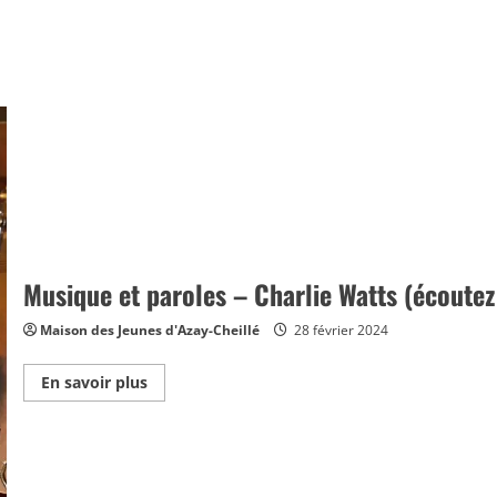
Musique et paroles – Charlie Watts (écoutez
Maison des Jeunes d'Azay-Cheillé
28 février 2024
En
En savoir plus
savoir
plus
sur
Musique
et
paroles
–