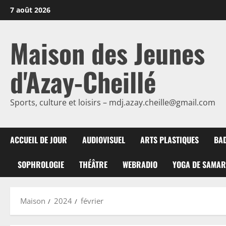
Passer
7 août 2026
au
contenu
Maison des Jeunes
d'Azay-Cheillé
Sports, culture et loisirs – mdj.azay.cheille@gmail.com
ACCUEIL DE JOUR
AUDIOVISUEL
ARTS PLASTIQUES
BA
SOPHROLOGIE
THÉÂTRE
WEBRADIO
YOGA DE SAMA
Maison
2024
février