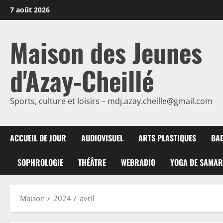
Passer
7 août 2026
au
contenu
Maison des Jeunes
d'Azay-Cheillé
Sports, culture et loisirs – mdj.azay.cheille@gmail.com
ACCUEIL DE JOUR
AUDIOVISUEL
ARTS PLASTIQUES
BA
SOPHROLOGIE
THÉÂTRE
WEBRADIO
YOGA DE SAMA
Maison
2024
avril