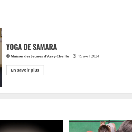
YOGA DE SAMARA
Maison des Jeunes d'Azay-Cheillé
15 avril 2024
En
En savoir plus
savoir
plus
sur
YOGA
DE
SAMARA