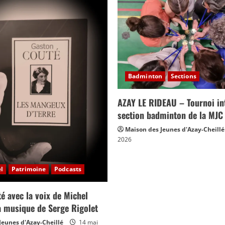
Badminton
Sections
AZAY LE RIDEAU – Tournoi int
section badminton de la MJC
Maison des Jeunes d'Azay-Cheillé
2026
l
Patrimoine
Podcasts
é avec la voix de Michel
la musique de Serge Rigolet
Jeunes d'Azay-Cheillé
14 mai