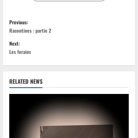
P
Previous:
o
Racontines : partie 2
s
Next:
Les forains
t
n
a
RELATED NEWS
v
i
g
a