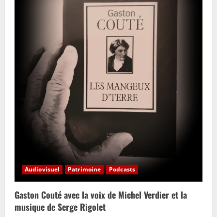
t
i
o
n
Audiovisuel
Patrimoine
Podcasts
Gaston Couté avec la voix de Michel Verdier et la
musique de Serge Rigolet