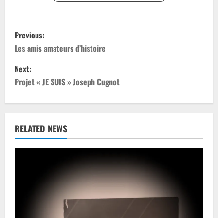
P
Previous:
o
Les amis amateurs d’histoire
s
Next:
Projet « JE SUIS » Joseph Cugnot
t
n
a
RELATED NEWS
v
i
g
a