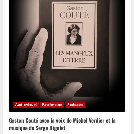
t
i
o
n
Audiovisuel
Patrimoine
Podcasts
Gaston Couté avec la voix de Michel Verdier et la
musique de Serge Rigolet