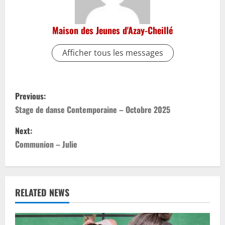
Maison des Jeunes d'Azay-Cheillé
Afficher tous les messages
P
Previous:
o
Stage de danse Contemporaine – Octobre 2025
s
Next:
Communion – Julie
t
n
a
RELATED NEWS
v