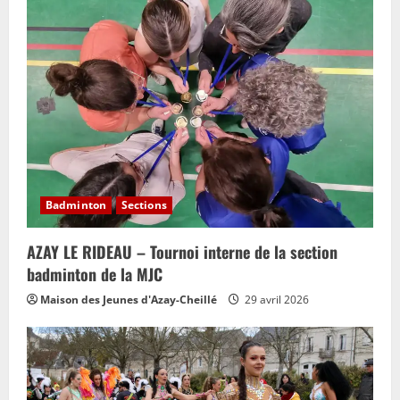
i
g
a
t
i
o
Badminton
Sections
n
AZAY LE RIDEAU – Tournoi interne de la section
badminton de la MJC
Maison des Jeunes d'Azay-Cheillé
29 avril 2026