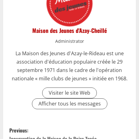
Maison des Jeunes d'Azay-Cheillé
Administrator
La Maison des Jeunes d'Azay-le-Rideau est une
association d'éducation populaire créée le 29
septembre 1971 dans le cadre de l'opération
nationale « mille clubs de jeunes » initiée en 1968.
Visiter le site Web
Afficher tous les messages
P
Previous:
Inauguration de la Maison de la Poire Tapée