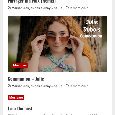
Partager ma voix (Remix)
o
Maison des Jeunes d'Azay-Cheillé
6 mars 2026
n
Musique
Communion – Julie
Maison des Jeunes d'Azay-Cheillé
5 mars 2026
Musique
I am the best