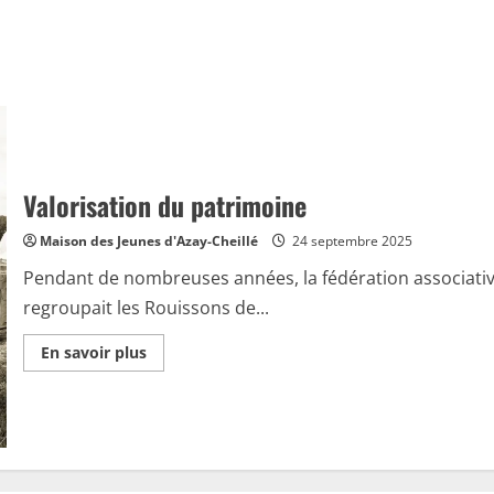
Valorisation du patrimoine
Maison des Jeunes d'Azay-Cheillé
24 septembre 2025
Pendant de nombreuses années, la fédération associative 
regroupait les Rouissons de...
En
En savoir plus
savoir
plus
sur
Valorisation
du
patrimoine