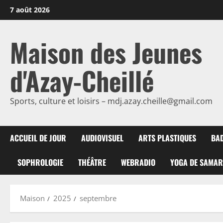
Passer
7 août 2026
au
contenu
Maison des Jeunes
d'Azay-Cheillé
Sports, culture et loisirs – mdj.azay.cheille@gmail.com
ACCUEIL DE JOUR
AUDIOVISUEL
ARTS PLASTIQUES
BA
SOPHROLOGIE
THÉÂTRE
WEBRADIO
YOGA DE SAMA
Maison
2025
septembre