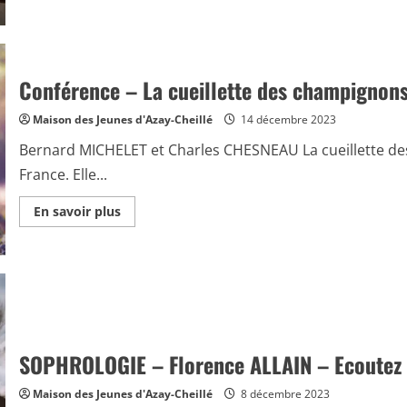
(écoutez
le
podcast)
Conférence – La cueillette des champignon
Maison des Jeunes d'Azay-Cheillé
14 décembre 2023
Bernard MICHELET et Charles CHESNEAU La cueillette des
France. Elle...
En
En savoir plus
savoir
plus
sur
Conférence
–
La
cueillette
des
champignons
SOPHROLOGIE – Florence ALLAIN – Ecoutez 
Maison des Jeunes d'Azay-Cheillé
8 décembre 2023