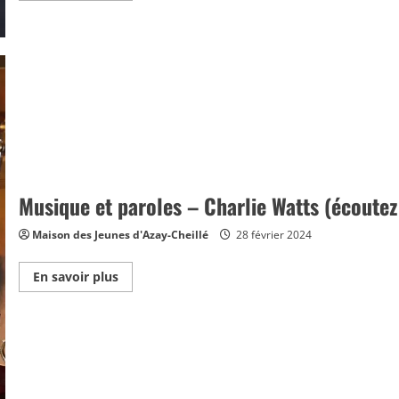
plus
sur
YOGA
DE
SAMARA
Musique et paroles – Charlie Watts (écoutez
Maison des Jeunes d'Azay-Cheillé
28 février 2024
En
En savoir plus
savoir
plus
sur
Musique
et
paroles
–
Charlie
Watts