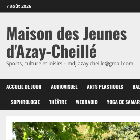
Passer
7 août 2026
au
contenu
Maison des Jeunes
d'Azay-Cheillé
Sports, culture et loisirs – mdj.azay.cheille@gmail.com
ACCUEIL DE JOUR
AUDIOVISUEL
ARTS PLASTIQUES
BA
SOPHROLOGIE
THÉÂTRE
WEBRADIO
YOGA DE SAMA