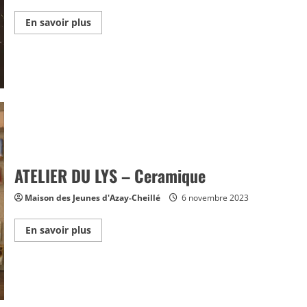
En
En savoir plus
savoir
plus
sur
SOPHROLOGIE
–
Florence
ALLAIN
–
Ecoutez
le
Podcast
ATELIER DU LYS – Ceramique
Maison des Jeunes d'Azay-Cheillé
6 novembre 2023
En
En savoir plus
savoir
plus
sur
ATELIER
DU
LYS
–
Ceramique