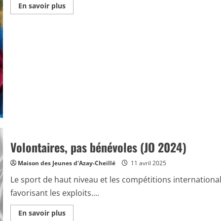
En
En savoir plus
savoir
plus
sur
Atelier
Créatif
Enfants/Ados
à
partir
du
10
septembre
2025
Volontaires, pas bénévoles (JO 2024)
Maison des Jeunes d'Azay-Cheillé
11 avril 2025
Le sport de haut niveau et les compétitions internation
favorisant les exploits....
En
En savoir plus
savoir