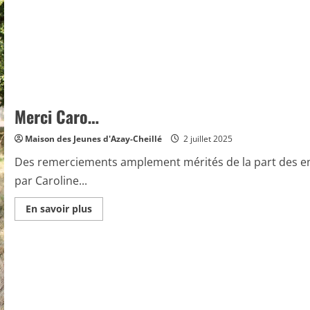
Merci Caro…
Maison des Jeunes d'Azay-Cheillé
2 juillet 2025
Des remerciements amplement mérités de la part des enf
par Caroline...
En
En savoir plus
savoir
plus
sur
Merci
Caro…