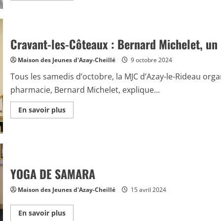
plus
sur
Volontaires,
pas
bénévoles
(JO
Cravant-les-Côteaux : Bernard Michelet, u
2024)
Maison des Jeunes d'Azay-Cheillé
9 octobre 2024
Tous les samedis d’octobre, la MJC d’Azay-le-Rideau or
pharmacie, Bernard Michelet, explique...
En
En savoir plus
savoir
plus
sur
Cravant-
les-
Côteaux
:
Bernard
YOGA DE SAMARA
Michelet,
un
champion
Maison des Jeunes d'Azay-Cheillé
15 avril 2024
pour
les
champignons
En
En savoir plus
savoir